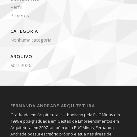
Perfil
Projetos
CATEGORIA
Nenhuma categoria
ARQUIVO
abril 2026
FERNANDA ANDRADE ARQUITETURA
Graduada em Arquitetura e Urbanismo pela PUC Minas em
1996 e pós-graduada em Gestão de Empreendimentos em
Arquitetura em 2007 também pela PUC Minas, Fernanda
Andrade possui escritório próprio e atua nas áreas de